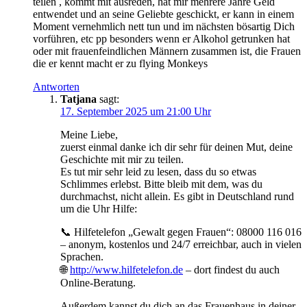
teilen , kommt mit ausreden, hat mir mehrere Jahre Geld
entwendet und an seine Geliebte geschickt, er kann in einem
Moment vernehmlich nett tun und im nächsten bösartig Dich
vorführen, etc pp besonders wenn er Alkohol getrunken hat
oder mit frauenfeindlichen Männern zusammen ist, die Frauen
die er kennt macht er zu flying Monkeys
Antworten
Tatjana
sagt:
17. September 2025 um 21:00 Uhr
Meine Liebe,
zuerst einmal danke ich dir sehr für deinen Mut, deine
Geschichte mit mir zu teilen.
Es tut mir sehr leid zu lesen, dass du so etwas
Schlimmes erlebst. Bitte bleib mit dem, was du
durchmachst, nicht allein. Es gibt in Deutschland rund
um die Uhr Hilfe:
📞 Hilfetelefon „Gewalt gegen Frauen“: 08000 116 016
– anonym, kostenlos und 24/7 erreichbar, auch in vielen
Sprachen.
🌐
http://www.hilfetelefon.de
– dort findest du auch
Online-Beratung.
Außerdem kannst du dich an das Frauenhaus in deiner